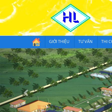
GIỚI THIỆU
TƯ VẤN
THI 
Previous