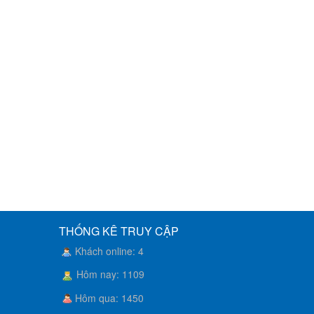
THỐNG KÊ TRUY CẬP
Khách online
:
4
Hôm nay
:
1109
Hôm qua
:
1450