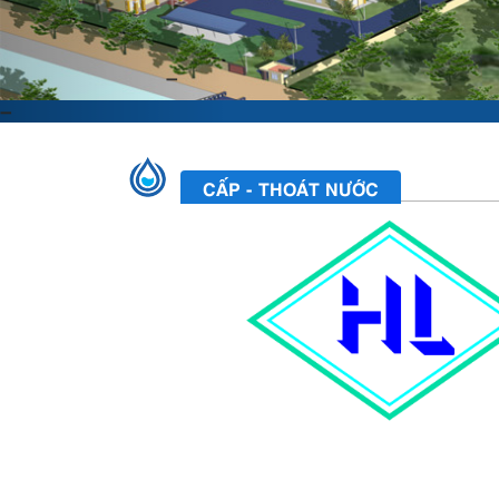
CẤP - THOÁT NƯỚC