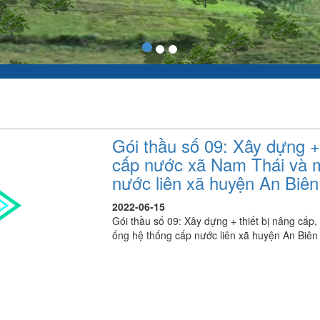
Gói thầu số 09: Xây dựng +
cấp nước xã Nam Thái và m
nước liên xã huyện An Biên
2022-06-15
Gói thầu số 09: Xây dựng + thiết bị nâng cấ
ống hệ thống cấp nước liên xã huyện An Biên