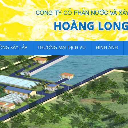
CÔNG TY CỔ PHẦN NƯỚC VÀ XÂ
CÔNG XÂY LẮP
THƯƠNG MẠI DỊCH VỤ
HÌNH ẢNH