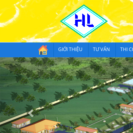
GIỚI THIỆU
TƯ VẤN
THI 
Previous