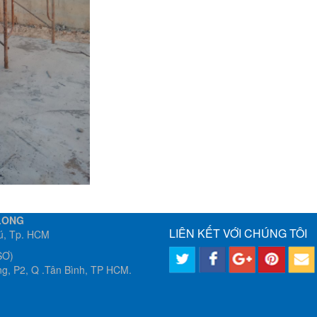
LONG
LIÊN KẾT VỚI CHÚNG TÔI
hú, Tp. HCM
SƠ)
g, P2, Q .Tân Bình, TP HCM.