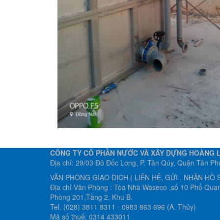
CÔNG TY CỔ PHẦN NƯỚC VÀ XÂY DỰNG HOÀNG 
Địa chỉ: 29/03 Đô Đốc Long, P. Tân Qúy, Quận Tân P
VĂN PHÒNG GIAO DỊCH ( LIÊN HỆ, GỬI , NHẬN HỒ 
Địa chỉ Văn Phòng : Tòa Nhà Waseco ,số 10 Phổ Quan
Phòng 201,Tầng 2, Khu B.
Tel. (028) 3811 8311 - 0983 863 696 (A. Thủy)
Mã số thuế: 0314 433011