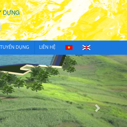
Y DỰNG
TUYỂN DỤNG
LIÊN HỆ
Next