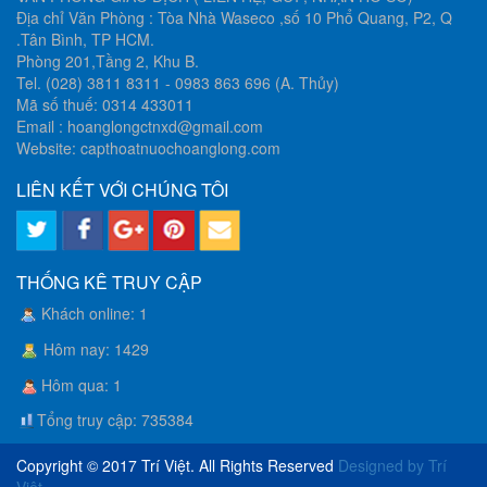
Địa chỉ Văn Phòng : Tòa Nhà Waseco ,số 10 Phổ Quang, P2, Q
.Tân Bình, TP HCM.
Phòng 201,Tầng 2, Khu B.
Tel. (028) 3811 8311 - 0983 863 696 (A. Thủy)
Mã số thuế: 0314 433011
Email :
hoanglongctnxd@gmail.com
Website: capthoatnuochoanglong.com
LIÊN KẾT VỚI CHÚNG TÔI
THỐNG KÊ TRUY CẬP
Khách online
:
1
Hôm nay
:
1429
Hôm qua
:
1
Tổng truy cập
:
735384
Copyright © 2017 Trí Việt. All Rights Reserved
Designed by Trí