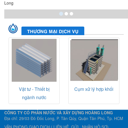
Long
THƯƠNG MẠI DỊCH VỤ
Vật tư - Thiết bị
Cụm xử lý hợp khối
ngành nước
CÔNG TY CỔ PHẦN NƯỚC VÀ XÂY DỰNG HOÀNG LONG
Địa chỉ: 29/03 Đô Đốc Long, P. Tân Qúy, Quận Tân Phú, Tp. HCM
VĂN PHÒNG GIAO DỊCH ( LIÊN HỆ, GỬI , NHẬN HỒ SƠ)